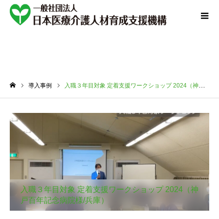
導入事例
導入事例
入職３年目対象 定着支援ワークショップ 2024（神戸百年記念病院様/兵庫）
ホーム
入職３年目対象 定着支援ワークショップ 2024（神
戸百年記念病院様/兵庫）